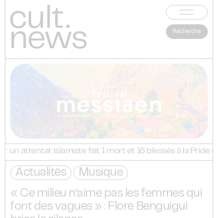
Recherche
 un attentat islamiste fait 1 mort et 16 blessés à la Pride de
 Delta Festival : Mosimann, Acid Arab, Kungs… les défection
Actualités
Musique
 Delta Festival : Mosimann, Acid Arab, Kungs… les défection
 Delta Festival : Mosimann, Acid Arab, Kungs… les défection
 Delta Festival : Mosimann, Acid Arab, Kungs… les défection
« Ce milieu n’aime pas les femmes qui
 Delta Festival : Mosimann, Acid Arab, Kungs… les défection
font des vagues » : Flore Benguigui