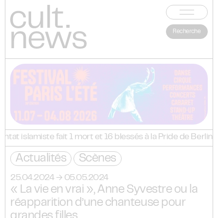
Recherche
tat islamiste fait 1 mort et 16 blessés à la Pride de Berlin
estival : Mosimann, Acid Arab, Kungs… les défections d’arti
Actualités
Scènes
estival : Mosimann, Acid Arab, Kungs… les défections d’arti
estival : Mosimann, Acid Arab, Kungs… les défections d’arti
estival : Mosimann, Acid Arab, Kungs… les défections d’arti
25.04.2024 → 05.05.2024
estival : Mosimann, Acid Arab, Kungs… les défections d’arti
« La vie en vrai », Anne Syvestre ou la
réapparition d’une chanteuse pour
grandes filles