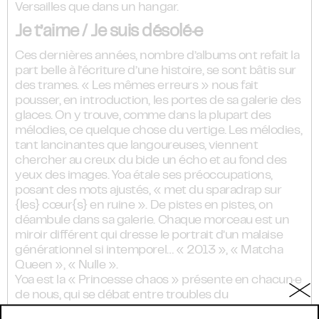
Versailles que dans un hangar.
Je t’aime / Je suis désolé·e
Ces dernières années, nombre d’albums ont refait la
part belle à l’écriture d’une histoire, se sont bâtis sur
des trames. « Les mêmes erreurs » nous fait
pousser, en introduction, les portes de sa galerie des
glaces. On y trouve, comme dans la plupart des
mélodies, ce quelque chose du vertige. Les mélodies,
tant lancinantes que langoureuses, viennent
chercher au creux du bide un écho et au fond des
yeux des images. Yoa étale ses préoccupations,
posant des mots ajustés, « met du sparadrap sur
{les} cœur{s} en ruine ». De pistes en pistes, on
déambule dans sa galerie. Chaque morceau est un
miroir différent qui dresse le portrait d’un malaise
générationnel si intemporel… « 2013 », « Matcha
Queen », « Nulle ».
Yoa est la « Princesse chaos » présente en chacun·e
de nous, qui se débat entre troubles du
comportement alimentaire et dysmorphie, peines