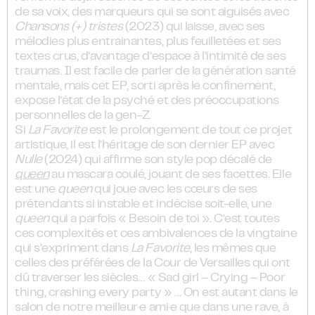
de sa voix, des marqueurs qui se sont aiguisés avec
Chansons (+) tristes
(2023) qui laisse, avec ses
mélodies plus entrainantes, plus feuilletées et ses
textes crus, d’avantage d’espace à l’intimité de ses
traumas. Il est facile de parler de la génération santé
mentale, mais cet EP, sorti après le confinement,
expose l’état de la psyché et des préoccupations
personnelles de la gen-Z.
Si
La Favorite
est le prolongement de tout ce projet
artistique, il est l’héritage de son dernier EP avec
Nulle
(2024) qui affirme son style pop décalé de
queen
au mascara coulé, jouant de ses facettes. Elle
est une
queen
qui joue avec les cœurs de ses
prétendants si instable et indécise soit-elle, une
queen
qui a parfois « Besoin de toi ». C’est toutes
ces complexités et ces ambivalences de la vingtaine
qui s’expriment dans
La Favorite
, les mêmes que
celles des préférées de la Cour de Versailles qui ont
dû traverser les siècles… « Sad girl – Crying – Poor
thing, crashing every party » … On est autant dans le
salon de notre meilleur·e ami·e que dans une rave, à