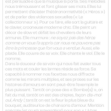
est persuadé·e que la musique la porte. Ses mélodies
nous trémoussent et font glisser ses mots. Elles lui
permettent d’éclater l’hétéronormativité (« Héros »)
et de parler des violences sexuelles (« Le
collectionneur »). Pour ce faire, elle sort la guitare et
le clavier, crooneuse moderne chic. Elle peint un
décor de slow et défait les chevaliers de leurs
armures. Elle murmure :
ne soyez pas des héros
comme on vous l’a appris car nous ne pouvons pas
être la princesse que l’on vous a vendue
. Aussi, elle
plaide. Elle couvre de sa voix. Elle chante le viol. Elle le
nomme.
Dans la douceur de sa voix qui nous fait avaler tous
ces mots et couler les larmes réside sa force. Sa
capacité à nommer nos facettes nous diffracte
comme les miroirs multiples, et ses proses sur les
histoires d’amours en sont peut-être l’exemple le
plus puissant. Tantôt on pose des « Bombe{s} », on
fait du mal, tantôt on est des chipies, façon
dis-moi
oui, Andy !
, tantôt on est la fleur la plus bleue du
bouquet, auditeurice de chansons d’amour. Mention