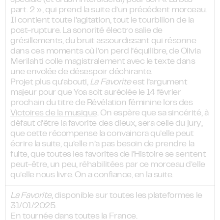
spéciale (et crush intersidéral) pour son « Là bas
part. 2 », qui prend la suite d’un précédent morceau.
Il contient toute l’agitation, tout le tourbillon de la
post-rupture. La sonorité électro salie de
grésillements, du bruit assourdissant qui résonne
dans ces moments où l’on perd l’équilibre, de Olivia
Merilahti colle magistralement avec le texte dans
une envolée de désespoir déchirante.
Projet plus qu’abouti,
La Favorite
est l’argument
majeur pour que Yoa soit auréolée le 14 février
prochain du titre de Révélation féminine lors des
Victoires de la musique
. On espère que sa sincérité, à
défaut d’être la favorite des dieux, sera celle du jury,
que cette récompense la convaincra qu’elle peut
écrire la suite, qu’elle n’a pas besoin de prendre la
fuite, que toutes les favorites de l’Histoire se sentent
peut-être, un peu, réhabilitées par ce morceau d’elle
qu’elle nous livre. On a confiance, en la suite.
La Favorite
, disponible sur toutes les plateformes le
31/01/2025.
En tournée dans toutes la France.