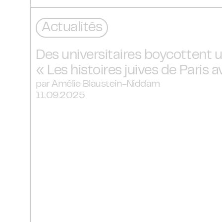
 1 mort et 16 blessés à la Pride de Berlin
→
22.07.2026
Actualités
Des universitaires boycottent u
« Les histoires juives de Paris 
par Amélie Blaustein-Niddam
11.09.2025