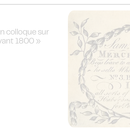
 : Delta Festival : Mosimann, Acid Arab, Kungs… les 
n colloque sur
avant 1800 »