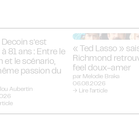
 Decoin s’est
« Ted Lasso » sais
 à 81 ans : Entre le
Richmond retrou
 et le scénario,
feel doux-amer
ême passion du
par Melodie Braka
06.08.2026
lou Aubertin
→ Lire l’article
2026
rticle