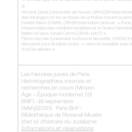
».
Vincent Denis (Université de Rouen, GRHIS)Présentation p
des étrangers et les archives de la Police durant la péri
Davide Mano (CNRS, CRH)Présentation prévue : « Paris, cap
l’Assemblée des notables israélites et le Grand Sanhédr
italien Yaʿaqov Israel Carmi (1806-1807) ».
Pierre Gervais (Université Sorbonne Nouvelle, CREW)
discutant pour la table ronde : « Vivre et travailler avec 
XVIIIe siècles »
Les histoires juives de Paris.
Historiographies, sources et
recherches en cours (Moyen
Âge – Époque moderne) 15(
BNF) -16 septembre
(Mahj)2025. Paris BnF-
Bibliothèque de l’Arsenal Musée
d’art et d’histoire du Judaïsme
Informations et réservations