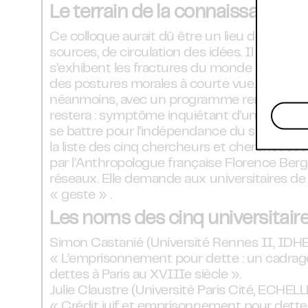
Le terrain de la connaissance et
Ce colloque aurait dû être un lieu de savoir,
sources, de circulation des idées. Il devient
s’exhibent les fractures du monde académiq
des postures morales à courte vue. Le collo
néanmoins, avec un programme remanié. Ma
restera : symptôme inquiétant d’un monde in
se battre pour l’indépendance du savoir. Le
la liste des cinq chercheurs et chercheuses
par l’Anthropologue française Florence Ber
réseaux. Elle demande aux universitaires de «
« geste » .
Les noms des cinq universitaire
Simon Castanié (Université Rennes II, IDHE
« L’emprisonnement pour dette : un cadrage 
dettes à Paris au XVIIIe siècle ».
Julie Claustre (Université Paris Cité, ECHEL
« Crédit juif et emprisonnement pour dette