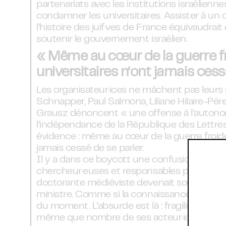
partenariats avec les institutions israélienne
condamner les universitaires. Assister à un c
l’histoire des juif·ves de France équivaudrait 
soutenir le gouvernement israélien.
« Même au cœur de la guerre fr
universitaires n’ont jamais cess
Les organisateur·ices ne mâchent pas leurs
Schnapper, Paul Salmona, Liliane Hilaire-Pére
Grausz dénoncent « une offense à l’autonom
l’indépendance de la République des Lettres
évidence : même au cœur de la guerre froide,
jamais cessé de se parler.
Il y a dans ce boycott une confusion délibé
chercheur·euses et responsables politique
doctorante médiéviste devenait soudain l’o
ministre. Comme si la connaissance devait s
du moment. L’absurde est là : fragiliser la re
même que nombre de ses acteur·ices s’oppo