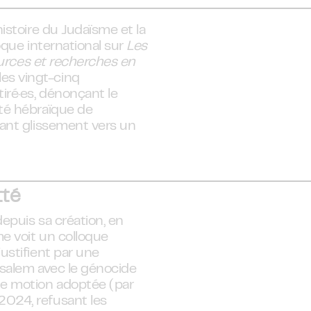
histoire du Judaïsme et la
oque international sur
Les
sources et recherches en
les vingt-cinq
iré·es, dénonçant le
ité hébraïque de
tant glissement vers un
tté
depuis sa création, en
me voit un colloque
ustifient par une
usalem avec le génocide
ne motion adoptée (par
2024, refusant les