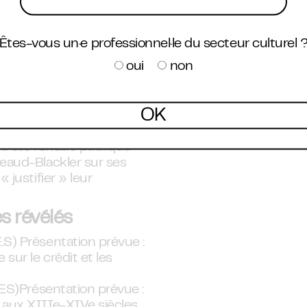
 du savoir
 de confrontation des
Êtes-vous un·e professionnel·le du secteur culturel 
 malgré lui une scène où
oui
non
ue français, englué dans
que se tiendra
is l’ombre de ce boycott
OK
tellectuel qui refuse de
 lendemain de l’annonce,
 a été rendue publique
geaud-Blackler sur ses
 justifier » leur
s révélés
.S) Présentation prévue :
sur le crédit et les
LES)Présentation prévue :
 aux XIIIe-XIVe siècles