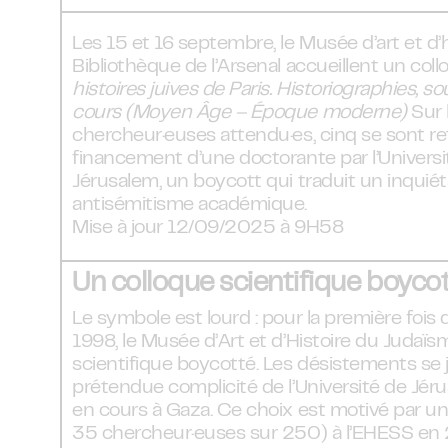
Les 15 et 16 septembre, le Musée d’art et d’
Bibliothèque de l’Arsenal accueillent un coll
histoires juives de Paris. Historiographies, 
cours (Moyen Âge – Époque moderne)
Sur 
chercheur·euses attendu·es, cinq se sont ret
financement d’une doctorante par l’Univers
Jérusalem, un boycott qui traduit un inquié
antisémitisme académique.
Mise à jour 12/09/2025 à 9H58
Un colloque scientifique boyco
Le symbole est lourd : pour la première fois 
1998, le Musée d’Art et d’Histoire du Judaïs
scientifique boycotté. Les désistements se j
prétendue complicité de l’Université de Jér
en cours à Gaza. Ce choix est motivé par u
35 chercheur·euses sur 250) à l’EHESS en 