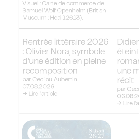
Visuel : Carte de commerce de
Samuel Wolf Openheim (British
Museum : Heal 126.13).
Rentrée littéraire 2026
Didier
: Olivier Nora, symbole
éteint
d’une édition en pleine
roman
recomposition
une m
par Cecilou Aubertin
récit
07.08.2026
par Ceci
→ Lire l’article
06.08.
→ Lire l’a