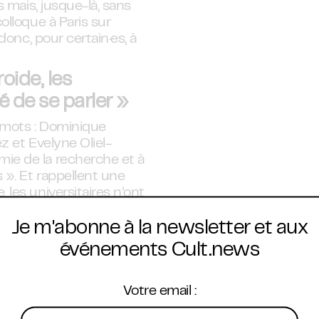
s mais, jusque-là, sans
olloque à Paris sur
donc, pour certain·es, à
oide, les
é de se parler »
 mots : Dominique
z et Evelyne Oliel-
ie de la recherche et à
 ». Et rappellent une
 les universitaires n’ont
Je m'abonne à la newsletter et aux
rée entre
s. Comme si une
événements Cult.news
mbre d’un Premier
e plier aux géopolitiques
Votre email :
cherche israélienne, alors
sent à la guerre.