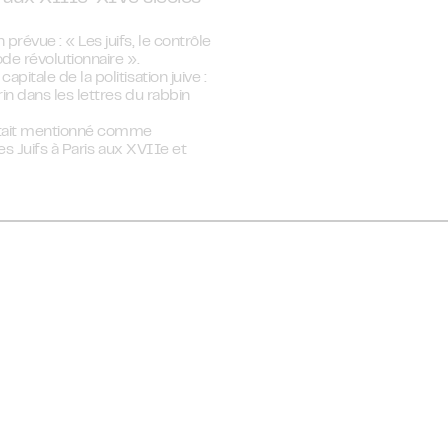
révue : « Les juifs, le contrôle
ode révolutionnaire ».
itale de la politisation juive :
in dans les lettres du rabbin
 Était mentionné comme
les Juifs à Paris aux XVIIe et